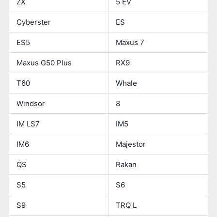
ZX
5 EV
Cyberster
ES
ES5
Maxus 7
Maxus G50 Plus
RX9
T60
Whale
Windsor
8
IM LS7
IM5
IM6
Majestor
QS
Rakan
S5
S6
S9
TRQ L