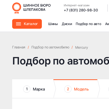
Интернет-магазин
|
+7 (831) 280-98-30
Каталог
Шины
Диски
Подбор по авто
А
Шины
Главная
/
Подбор по автомобилю
/
Mercury
Диски
Подбор по автомо
Автомасла
Аксессуары
Марка
Модель
1
2