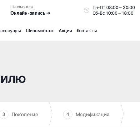
Шиномонтаж
Пн-Пт
08:00 – 20:0
Онлайн-запись ➔
Сб-Вс
10:00 – 18:00
ксессуары
Шиномонтаж
Акции
Контакты
Шиномонтаж
Продажа датчиков давления шин
Ремонт шин
билю
Сезонное хранение
Правка дисков
Сезонная переобувка шин
Снятие секреток, проблемных болтов и гаек
Доп услуги на Шиномонтаже
Поколение
Модификация
3
4
Дошиповка, Ошиповка, Перешиповка зимней резины
Шумоизоляция покрышек
Подбор запчастей