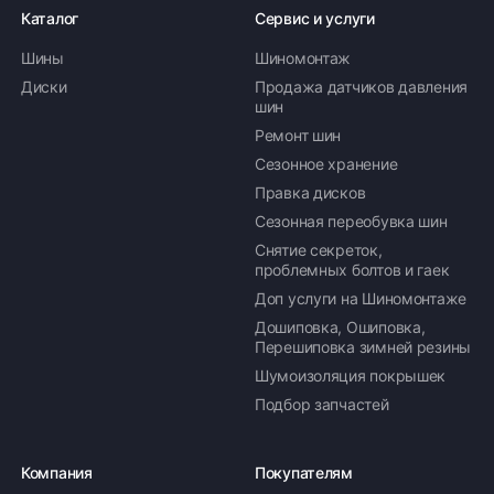
Каталог
Сервис и услуги
Шины
Шиномонтаж
Диски
Продажа датчиков давления
шин
Ремонт шин
Сезонное хранение
Правка дисков
Сезонная переобувка шин
Снятие секреток,
проблемных болтов и гаек
Доп услуги на Шиномонтаже
Дошиповка, Ошиповка,
Перешиповка зимней резины
Шумоизоляция покрышек
Подбор запчастей
Компания
Покупателям