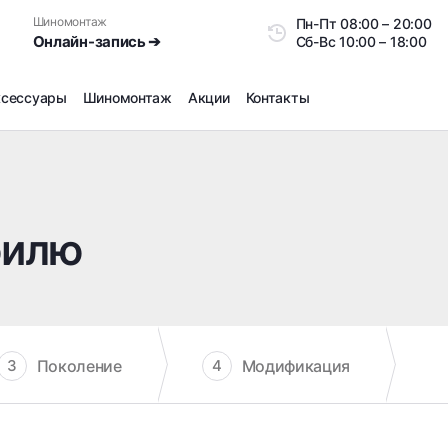
Шиномонтаж
Пн-Пт
08:00 – 20:0
Онлайн-запись ➔
Сб-Вс
10:00 – 18:00
ксессуары
Шиномонтаж
Акции
Контакты
Шиномонтаж
Продажа датчиков давления шин
Ремонт шин
билю
Сезонное хранение
Правка дисков
Сезонная переобувка шин
Снятие секреток, проблемных болтов и гаек
Доп услуги на Шиномонтаже
Поколение
Модификация
3
4
Дошиповка, Ошиповка, Перешиповка зимней резины
Шумоизоляция покрышек
Подбор запчастей