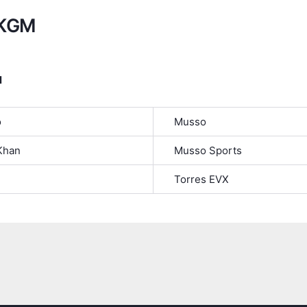
 KGM
я
o
Musso
Khan
Musso Sports
Torres EVX