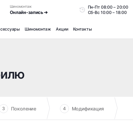
Шиномонтаж
Пн-Пт
08:00 – 20:0
Онлайн-запись ➔
Сб-Вс
10:00 – 18:00
ксессуары
Шиномонтаж
Акции
Контакты
Шиномонтаж
Продажа датчиков давления шин
Ремонт шин
билю
Сезонное хранение
Правка дисков
Сезонная переобувка шин
Снятие секреток, проблемных болтов и гаек
Доп услуги на Шиномонтаже
Поколение
Модификация
3
4
Дошиповка, Ошиповка, Перешиповка зимней резины
Шумоизоляция покрышек
Подбор запчастей