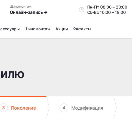
Шиномонтаж
Пн-Пт
08:00 – 20:0
Онлайн-запись ➔
Сб-Вс
10:00 – 18:00
ксессуары
Шиномонтаж
Акции
Контакты
Шиномонтаж
Продажа датчиков давления шин
Ремонт шин
билю
Сезонное хранение
Правка дисков
Сезонная переобувка шин
Снятие секреток, проблемных болтов и гаек
Доп услуги на Шиномонтаже
Поколение
Модификация
3
4
Дошиповка, Ошиповка, Перешиповка зимней резины
Шумоизоляция покрышек
Подбор запчастей