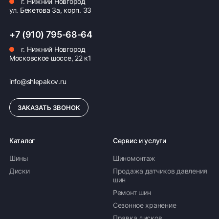
г. Нижний Новгород
ул. Бекетова 3а, корп. 33
Бесплатно
500 ₽
+7 (910) 795-68-64
Доставка комплекта
Доставка шин
(4 шт.) шин или
или дисков
г. Нижний Новгород
Московское шоссе, 22 к1
дисков
в количестве менее
по Н.Новгороду
4 шт. по Н.Новгороду
info@shlepakov.ru
ЗАКАЗАТЬ ЗВОНОК
Доставка по России транспортными компаниями:
Каталог
Сервис и услуги
Мы отправляем заказы по всей России всеми
транспортными компаниями (ПЭК, Деловые
Шины
Шиномонтаж
Линии, ЖелДорЭкспедиция, Кит,
Диски
Продажа датчиков давления
Автотрейдинг, Ратэк, Энергия и др.)
шин
Ремонт шин
Бесплатно
500 ₽
Сезонное хранение
Правка дисков