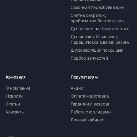
Доставка комплекта
Доставка шин или
Сезонная переобувка шин
(4 шт) шин или
дисков менее 4 шт
дисков до терминала
до терминала
Снятие секреток,
проблемных болтов и гаек
транспортной
транспортной
компании в Нижнем
компании в Нижнем
Доп услуги на Шиномонтаже
Новгороде —
Новгороде
Дошиповка, Ошиповка,
бесплатная
Перешиповка зимней резины
Шумоизоляция покрышек
ПОДРОБНЕЕ ОБ ДОСТАВКЕ
Подбор запчастей
Компания
Покупателям
Оплата заказа
О компании
Акции
Новости
Оплата и доставка
Возможна картой, наличными при получении,
Статьи
Гарантии и возврат
также доступно оформление кредита и
формирование счёта для Юр.Лица
Контакты
Работа с юрлицами
Личный кабинет
ПОДРОБНЕЕ ОБ ОПЛАТЕ