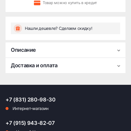
Товар можно купить в кредит
Нашли дешевле? Сделаем скидку!
Описание
Трос буксировочный лента General Technologies
Доставка и оплата
5м/10т с крюками
Курьерская доставка по Нижнему Новгороду,
+7 (831) 280-98-30
Нижегородской области и самовывоз:
Интернет-магазин
Самовывоз осуществляется со склада
по адресу: Нижний Новгород, ул. Бекетова,
+7 (915) 943-82-07
3а к33