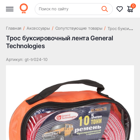
0
+7 (831) 261-35-35
Поиск по сайту
Шиномонтаж
Т
рос буксировочный лента General Technologies
/
/
/
Главная
Аксессуары
Сопутствующие товары
Трос буксировочный лента General
Technologies
Артикул: gt-tr024-10