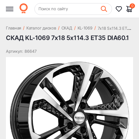
15 503 ₽
DIA60.1
0
+7 (831) 261-35-35
Поиск по сайту
Шиномонтаж
7
x18 5x114.3 ET35 DIA60.1
/
/
/
/
Главная
Каталог дисков
СКАД
KL-1069
СКАД KL-1069 7x18 5x114.3 ET35 DIA60.1
Артикул: 86647