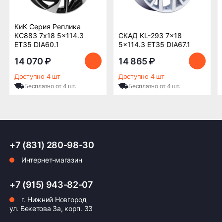
Бесплатно
500 ₽
КиК Серия Реплика
Доставка комплекта
Доставка шин или
КС883 7x18 5x114.3
СКАД KL-293 7x18
(4 шт) шин или
дисков менее 4 шт
ET35 DIA60.1
5x114.3 ET35 DIA67.1
дисков до терминала
до терминала
транспортной
транспортной
14 070 ₽
14 865 ₽
компании в Нижнем
компании в Нижнем
Новгороде —
Новгороде
Доступно 4 шт
Доступно 4 шт
бесплатная
Бесплатно от 4 шт.
Бесплатно от 4 шт.
ПОДРОБНЕЕ ОБ ДОСТАВКЕ
+7 (831) 280-98-30
Интернет-магазин
Оплата заказа
Возможна картой, наличными при получении,
+7 (915) 943-82-07
также доступно оформление кредита и
г. Нижний Новгород
формирование счёта для Юр.Лица
ул. Бекетова 3а, корп. 33