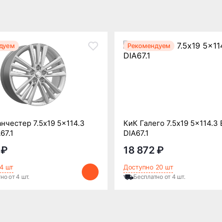
дуем
Рекомендуем
честер 7.5x19 5x114.3
КиК Галего 7.5x19 5x114.3
67.1
DIA67.1
 ₽
18 872 ₽
4 шт
Доступно 20 шт
но от 4 шт.
Бесплатно от 4 шт.