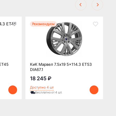
Рекомендуем
Р
 ET45
КиК Марвел 7.5x19 5x114.3 ET53
Ки
DIA67.1
DI
18 245 ₽
1
Доступно 4 шт
До
Бесплатно от 4 шт.