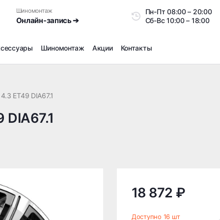
Шиномонтаж
Пн-Пт
08:00 – 20:0
Онлайн-запись ➔
Сб-Вс
10:00 – 18:00
ксессуары
Шиномонтаж
Акции
Контакты
Шиномонтаж
Продажа датчиков давления шин
14.3 ET49 DIA67.1
Ремонт шин
9 DIA67.1
Сезонное хранение
Правка дисков
Сезонная переобувка шин
Снятие секреток, проблемных болтов и гаек
Доп услуги на Шиномонтаже
Дошиповка, Ошиповка, Перешиповка зимней резины
18 872 ₽
Шумоизоляция покрышек
Подбор запчастей
Доступно 16 шт