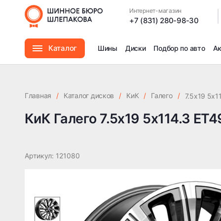
КиК Галего 7.5x19 5x114.3 ET49 DIA67.1
Интернет-магазин
|
+7 (831) 280-98-30
Каталог
Шины
Диски
Подбор по авто
А
Шины
Главная
/
Каталог дисков
/
КиК
/
Галего
/
7.5x19 5x1
Диски
КиК Галего 7.5x19 5x114.3 ET4
Автомасла
Артикул: 121080
Аксессуары