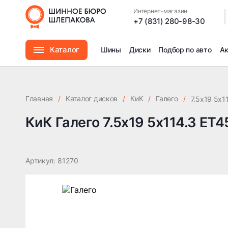
КиК Галего 7.5x19 5x114.3 ET45 DIA67.1
Интернет-магазин
|
+7 (831) 280-98-30
Каталог
Шины
Диски
Подбор по авто
А
Шины
Главная
/
Каталог дисков
/
КиК
/
Галего
/
7.5x19 5x1
Диски
КиК Галего 7.5x19 5x114.3 ET4
Автомасла
Артикул: 81270
Аксессуары