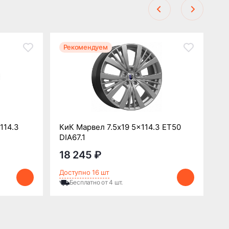
Рекомендуем
Р
114.3
КиК Марвел 7.5x19 5x114.3 ET50
СК
DIA67.1
ET
18 245 ₽
1
Доступно 16 шт
До
Бесплатно от 4 шт.