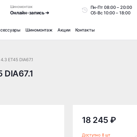
Шиномонтаж
Пн-Пт
08:00 – 20:0
Онлайн-запись ➔
Сб-Вс
10:00 – 18:00
ксессуары
Шиномонтаж
Акции
Контакты
Шиномонтаж
Продажа датчиков давления шин
14.3 ET45 DIA67.1
Ремонт шин
5 DIA67.1
Сезонное хранение
Правка дисков
Сезонная переобувка шин
Снятие секреток, проблемных болтов и гаек
Доп услуги на Шиномонтаже
Дошиповка, Ошиповка, Перешиповка зимней резины
18 245 ₽
Шумоизоляция покрышек
Подбор запчастей
Доступно 8 шт