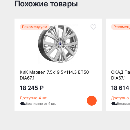
Похожие товары
Рекомендуем
Рекомен
КиК Марвел 7.5x19 5x114.3 ET50
СКАД Пар
DIA67.1
DIA67.1
18 245 ₽
18 614
Доступно 4 шт
Доступно 
Бесплатно от 4 шт.
Бесплат