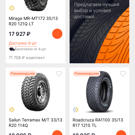
Предлагаем лучший
выбор и условия
доставки
Mirage MR-MT172 35/13
R20 121Q LT
17 927 ₽
Доступно 6 шт
Бесплатно от 4 шт.
71 708 ₽ комплект
Рекомендуем
Рекомендуем
Sailun Terramax M/T 33/13
Roadcruza RA1100 35/13
R20 114Q
R17 121S TL