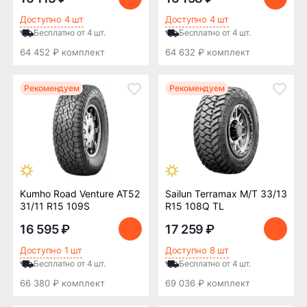
Технологии
Доступно 4 шт
Доступно 4 шт
TL
10PR
LT
6PR
WW
RBL
12PR
Бесплатно от 4 шт.
Бесплатно от 4 шт.
64 452 ₽ комплект
64 632 ₽ комплект
OWL
Рекомендуем
Рекомендуем
Kumho Road Venture AT52
Sailun Terramax M/T 33/13
31/11 R15 109S
R15 108Q TL
16 595 ₽
17 259 ₽
Доступно 1 шт
Доступно 8 шт
Бесплатно от 4 шт.
Бесплатно от 4 шт.
66 380 ₽ комплект
69 036 ₽ комплект