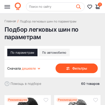
0
Фильтры
+7 (831) 261-35-35
Очистить
Поиск по сайту
Шиномонтаж
Размер в дюймах
/
Главная
Подбор легковых шин по параметрам
Подбор легковых шин по
Цена
параметрам
По параметрам
По автомобилю
Доступность
Фильтры
Сначала
дешевле
Под заказ завтра
Под заказ 5-6 дней
Дешевле
Под заказ 7-8 дней
Под заказ 9-14 дней
Помощь в подборе
60 товаров
Дороже
Новые
Сезон
Популярные
Рекомендуем
Рекомендуем
Всесезонные
Лето
Зима