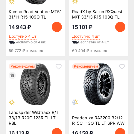
15
16
17
18
20
22
Kumho Road Venture MT51
RoadX by Sailun RXQuest
31/11 R15 109Q TL
M/T 33/13 R15 108Q TL
Товары со скидкой
14 943 ₽
15 101 ₽
Доступно 4 шт
Доступно 4 шт
Индекс скорости
Бесплатно от 4 шт.
Бесплатно от 4 шт.
59 772 ₽ комплект
60 404 ₽ комплект
K
L
N
Q
R
S
Рекомендуем
Рекомендуем
Индекс нагрузки
Класс шины
Landspider Wildtraxx R/T
33/13 R20C 123R TL LT
Roadcruza RA3200 32/12
MT
AT
M/T
A/T
RBL
R15C 113Q TL LT 6PR WW
16 113 ₽
16 158 ₽