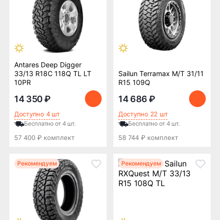
Бренд
Показать все (24)
Antares Deep Digger
Kama
Hankook
АШК
Yokohama
Nexen
33/13 R18C 118Q TL LT
Sailun Terramax M/T 31/11
10PR
R15 109Q
Sailun
HiFly
Maxxis
Kumho
Doublestar
14 350 ₽
14 686 ₽
Roadcruza
Roadstone
Windforce
Arivo
Ширина профиля
Доступно 4 шт
Доступно 22 шт
Antares
Ilink
GRIPMAX
Landspider
Бесплатно от 4 шт.
Бесплатно от 4 шт.
10
11
12
13
80
Grenlander
Mirage
RockBlade
Sonix
Austone
57 400 ₽ комплект
58 744 ₽ комплект
RoadX by Sailun
Высота профиля
Рекомендуем
Рекомендуем
30
31
32
33
35
37
8
Диаметр