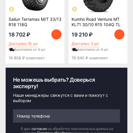
Sailun Terramax M/T 33/13
Kumho Road Venture MT
R18 118Q
KL71 30/10 R15 104Q TL
18 702 ₽
19 210 ₽
Доступно 15 шт
Доступно 3 шт
Бесплатно от 4 шт.
Бесплатно от 4 шт.
74 808 ₽ комплект
76 840 ₽ комплект
Не можешь выбрать? Доверься
эксперту!
Наши менеджеры свяжутся с вами и помогут с
выбором
Я даю
согласие
на обработку персональных данных на
условиях
Политики обработки
персональных данных